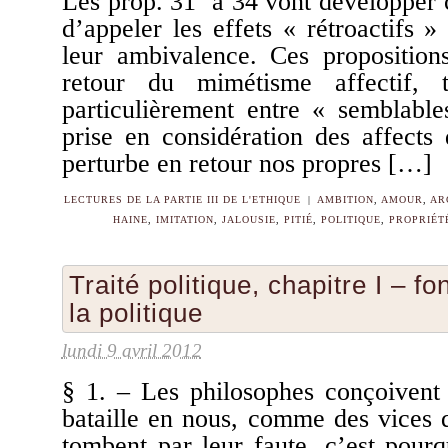
Les prop. 31 à 34 vont développer
d’appeler les effets « rétroactifs 
leur ambivalence. Ces propositions
retour du mimétisme affectif, t
particulièrement entre « semblable
prise en considération des affects
perturbe en retour nos propres […]
LECTURES DE LA PARTIE III DE L'ETHIQUE
|
AMBITION
,
AMOUR
,
AR
HAINE
,
IMITATION
,
JALOUSIE
,
PITIÉ
,
POLITIQUE
,
PROPRIÉT
Traité politique, chapitre I – f
la politique
lundi 9 avril 2012
§ 1. – Les philosophes conçoivent l
bataille en nous, comme des vices 
tombent par leur faute, c’est pour