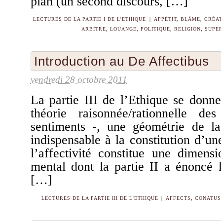
plan (un second discours, […]
LECTURES DE LA PARTIE I DE L'ETHIQUE
|
APPÉTIT
,
BLÂME
,
CRÉA
ARBITRE
,
LOUANGE
,
POLITIQUE
,
RELIGION
,
SUPE
Introduction au De Affectibus
vendredi 28 octobre 2011
La partie III de l’Ethique se donn
théorie raisonnée/rationnelle d
sentiments -, une géométrie de la 
indispensable à la constitution d’u
l’affectivité constitue une dimens
mental dont la partie II a énoncé l
[…]
LECTURES DE LA PARTIE III DE L'ETHIQUE
|
AFFECTS
,
CONATUS