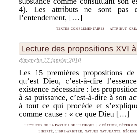
substance comme constituant son es
4). Les attributs ne sont pas 
l’entendement, […]
TEXTES COMPLÉMENTAIRES
|
ATTRIBUT
,
CRÉ
Lecture des propositions XVI 
dimanche 17 janvier 2010
Les 15 premières propositions de
qu’est Dieu, c’est-à-dire l’essenc
existence nécessaire : les propositio
à sa puissance, c’est-à-dire à son ac
à tout ce qui procède et s’expliqu
comme cause : « ce que Dieu […]
LECTURES DE LA PARTIE I DE L'ETHIQUE
|
CRÉATION
,
DÉTERMIN
LIBERTÉ
,
LIBRE-ARBITRE
,
NATURE NATURANTE
,
NÉCESS