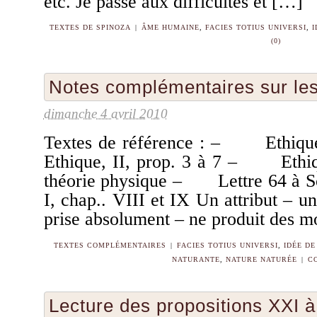
etc. Je passe aux difficultés et […]
TEXTES DE SPINOZA
|
ÂME HUMAINE
,
FACIES TOTIUS UNIVERSI
,
I
(0)
Notes complémentaires sur les
dimanche 4 avril 2010
Textes de référence : – Ethiqu
Ethique, II, prop. 3 à 7 – Ethique
théorie physique – Lettre 64 à S
I, chap.. VIII et IX Un attribut – un
prise absolument – ne produit des m
TEXTES COMPLÉMENTAIRES
|
FACIES TOTIUS UNIVERSI
,
IDÉE DE
NATURANTE
,
NATURE NATURÉE
|
C
Lecture des propositions XXI 