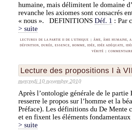
humaine, mais délimitent le domaine d’
revanche les axiomes sont consacrés e
« nous ». DEFINITIONS
Déf. 1
: Par 
> suite
LECTURES DE LA PARTIE II DE L'ETHIQUE
|
ÂME
,
ÂME HUMAINE
,
A
DÉFINITION
,
DURÉE
,
ESSENCE
,
HOMME
,
IDÉE
,
IDÉE ADÉQUATE
,
IDÉ
VÉRITÉ
|
COMMENTAIRE
Lecture des propositions I à V
mercredi 10 novembre 2010
Après l’ontologie générale de le partie I
resserre le propos sur l’homme et la bé
Préface). Les définitions du De Mente c
et en fixent les éléments fondamentaux 
> suite