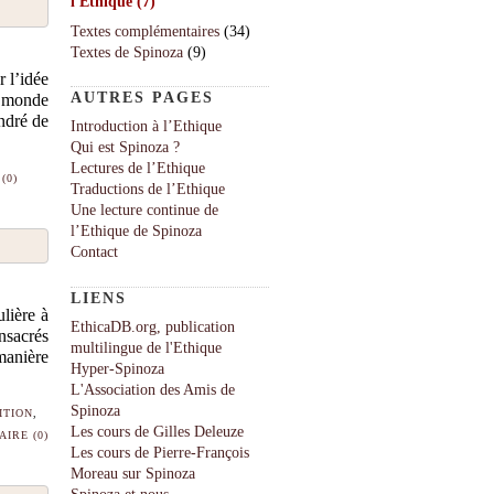
l'Ethique
(7)
Textes complémentaires
(34)
Textes de Spinoza
(9)
 l’idée
AUTRES PAGES
e monde
endré de
Introduction à l’Ethique
Qui est Spinoza ?
Lectures de l’Ethique
(0)
Traductions de l’Ethique
Une lecture continue de
l’Ethique de Spinoza
Contact
LIENS
ulière à
EthicaDB.org, publication
nsacrés
multilingue de l'Ethique
manière
Hyper-Spinoza
L'Association des Amis de
Spinoza
ITION
,
Les cours de Gilles Deleuze
IRE (0)
Les cours de Pierre-François
Moreau sur Spinoza
Spinoza et nous