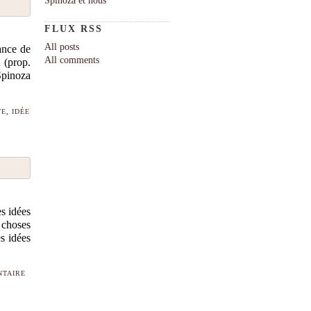
FLUX RSS
All posts
ance de
All comments
 (prop.
 Spinoza
TE
,
IDÉE
es idées
 choses
s idées
TAIRE