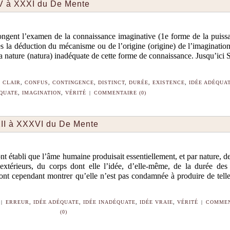
IV à XXXI du De Mente
gent l’examen de la connaissance imaginative (1e forme de la puiss
ès la déduction du mécanisme ou de l’origine (origine) de l’imagination
 la nature (natura) inadéquate de cette forme de connaissance. Jusqu’ici
CLAIR
,
CONFUS
,
CONTINGENCE
,
DISTINCT
,
DURÉE
,
EXISTENCE
,
IDÉE ADÉQUA
QUATE
,
IMAGINATION
,
VÉRITÉ
|
COMMENTAIRE (0)
XII à XXXVI du De Mente
t établi que l’âme humaine produisait essentiellement, et par nature, d
extérieurs, du corps dont elle l’idée, d’elle-même, de la durée des
vont cependant montrer qu’elle n’est pas condamnée à produire de telle
|
ERREUR
,
IDÉE ADÉQUATE
,
IDÉE INADÉQUATE
,
IDÉE VRAIE
,
VÉRITÉ
|
COMMEN
(0)