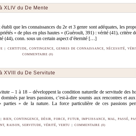
 à XLIV du De Mente
 établi que les connaissances du 2e et 3 genre sont adéquates, les propo
iétés « de plus en plus hautes » (Guéroult, 391) : vérité (41), critère d
ité (44), conn. sous un certain aspect d’éternité […]
UE
|
CERTITUDE
,
CONTINGENCE
,
GENRES DE CONNAISSANCE
,
NÉCESSITÉ
,
VÉRI
COMMENTAIRE (0)
 à XVIII du De Servitute
itute – 1 à 18 – développent la condition naturelle de servitude des 
 dominés par leurs passions, c’est-à-dire soumis aux rencontres et aux
 « parties » de la nature. La force particulière de ces passions pe
|
BIEN
,
CONTINGENCE
,
DÉSIR
,
FORCE
,
FUTUR
,
IMPUISSANCE
,
MAL
,
PASSÉ
,
PA
NT
,
RAISON
,
SERVITUDE
,
VÉRITÉ
,
VERTU
|
COMMENTAIRE (0)