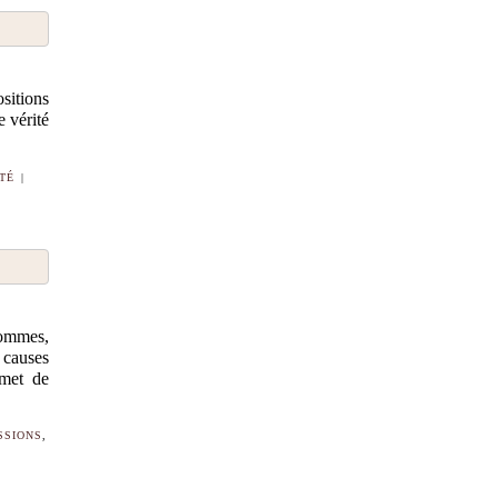
sitions
e vérité
TÉ
|
hommes,
 causes
rmet de
SSIONS
,