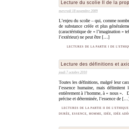
Lecture du scolie II de la pro
mercredi 18 novembre 2009
L’enjeu du scolie – qui, comme nombre
de substance créée et plus généraleme
(caractéristique de « l’imagination » te
l’extérieur) ne peut être […]
LECTURES DE LA PARTIE I DE L'ETHI
Lecture des définitions et a
jeudi 7 octobre 2010
Toutes les définitions, malgré leur cara
l’essence humaine, mais délimitent 
entièrement à l’homme, à « nous ». 
précise et déterminée, l’essence de […
LECTURES DE LA PARTIE II DE L'ETHIQUE
DURÉE
,
ESSENCE
,
HOMME
,
IDÉE
,
IDÉE AD