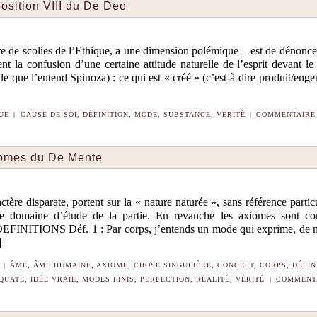
position VIII du De Deo
 de scolies de l’Ethique, a une dimension polémique – est de dénoncer
nt la confusion d’une certaine attitude naturelle de l’esprit devant l
lle que l’entend Spinoza) : ce qui est « créé » (c’est-à-dire produit/eng
QUE
|
CAUSE DE SOI
,
DÉFINITION
,
MODE
,
SUBSTANCE
,
VÉRITÉ
|
COMMENTAIRE 
xiomes du De Mente
ctère disparate, portent sur la « nature naturée », sans référence partic
le domaine d’étude de la partie. En revanche les axiomes sont co
DEFINITIONS Déf. 1 : Par corps, j’entends un mode qui exprime, de 
]
|
ÂME
,
ÂME HUMAINE
,
AXIOME
,
CHOSE SINGULIÈRE
,
CONCEPT
,
CORPS
,
DÉFIN
ÉQUATE
,
IDÉE VRAIE
,
MODES FINIS
,
PERFECTION
,
RÉALITÉ
,
VÉRITÉ
|
COMMENTA