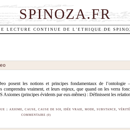
SPINOZA.FR
E LECTURE CONTINUE DE L'ETHIQUE DE SPIN
Deo
eo posent les notions et principes fondamentaux de l’ontologie 
es comprendra vraiment, et leurs enjeux, que quand on les verra fonc
xiomes (principes évidents par eux-mêmes) : Définissent les relation
QUE
|
AXIOME
,
CAUSE
,
CAUSE DE SOI
,
IDÉE VRAIE
,
MODE
,
SUBSTANCE
,
VÉRIT
COMMENTAIRE (0)