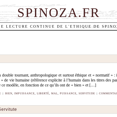
SPINOZA.FR
E LECTURE CONTINUE DE L'ETHIQUE DE SPIN
double tournant, anthropologique et surtout éthique et « normatif » : il
 de vie humaine (référence explicite à l’humain dans les titres des par
de ce modèle, en fonction de ce qu’ils ont de « bien » et […]
E
|
BIEN
,
IMPUISSANCE
,
LIBERTÉ
,
MAL
,
PUISSANCE
,
SERVITUDE
|
COMMENTAIR
ervitute