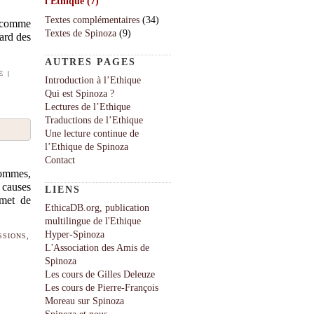
l'Ethique
(7)
Textes complémentaires
(34)
e comme
Textes de Spinoza
(9)
sard des
AUTRES PAGES
E
|
Introduction à l’Ethique
Qui est Spinoza ?
Lectures de l’Ethique
Traductions de l’Ethique
Une lecture continue de
l’Ethique de Spinoza
Contact
hommes,
 causes
LIENS
rmet de
EthicaDB.org, publication
multilingue de l'Ethique
Hyper-Spinoza
SSIONS
,
L'Association des Amis de
Spinoza
Les cours de Gilles Deleuze
Les cours de Pierre-François
Moreau sur Spinoza
Spinoza et nous