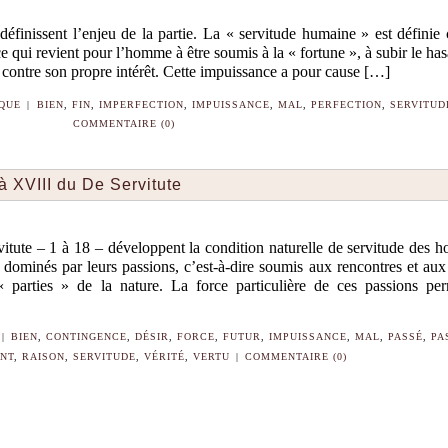
 définissent l’enjeu de la partie. La « servitude humaine » est défini
ce qui revient pour l’homme à être soumis à la « fortune », à subir le ha
r contre son propre intérêt. Cette impuissance a pour cause […]
IQUE
|
BIEN
,
FIN
,
IMPERFECTION
,
IMPUISSANCE
,
MAL
,
PERFECTION
,
SERVITUD
COMMENTAIRE (0)
 à XVIII du De Servitute
itute – 1 à 18 – développent la condition naturelle de servitude des 
 dominés par leurs passions, c’est-à-dire soumis aux rencontres et aux
 « parties » de la nature. La force particulière de ces passions pe
|
BIEN
,
CONTINGENCE
,
DÉSIR
,
FORCE
,
FUTUR
,
IMPUISSANCE
,
MAL
,
PASSÉ
,
PA
NT
,
RAISON
,
SERVITUDE
,
VÉRITÉ
,
VERTU
|
COMMENTAIRE (0)