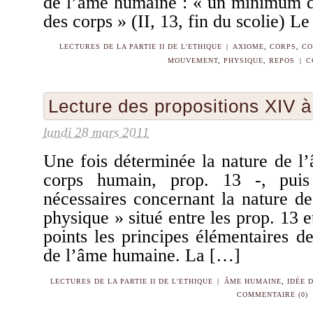
de l’âme humaine : « un minimum d’
des corps » (II, 13, fin du scolie) L
LECTURES DE LA PARTIE II DE L'ETHIQUE
|
AXIOME
,
CORPS
,
CO
MOUVEMENT
,
PHYSIQUE
,
REPOS
|
C
Lecture des propositions XIV 
lundi 28 mars 2011
Une fois déterminée la nature de l
corps humain, prop. 13 -, puis
nécessaires concernant la nature d
physique » situé entre les prop. 13 e
points les principes élémentaires de
de l’âme humaine. La […]
LECTURES DE LA PARTIE II DE L'ETHIQUE
|
ÂME HUMAINE
,
IDÉE D
COMMENTAIRE (0)