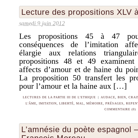
Lecture des propositions XLV à
samedi 9 juin 2012
Les propositions 45 à 47 pou
conséquences de l’imitation affe
élargie aux relations triangulai
propositions 48 et 49 examinent 
affects d’amour et de haine du poin
La proposition 50 transfert les pr
pour l’amour et la haine aux […]
LECTURES DE LA PARTIE III DE L'ETHIQUE
|
AUDACE
,
BIEN
,
CRAI
L'ÂME
,
IMITATION
,
LIBERTÉ
,
MAL
,
MÉMOIRE
,
PRÉSAGES
,
REPEN
COMMENTAIRE (0)
L’amnésie du poète espagnol – 