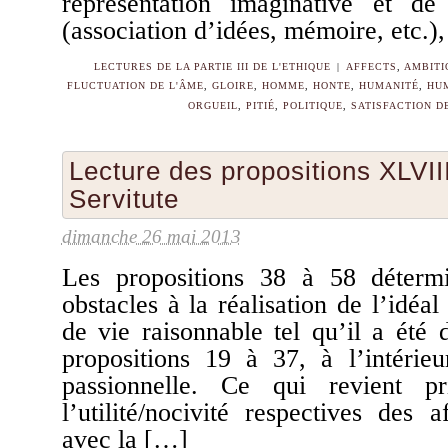
représentation imaginative et d
(association d’idées, mémoire, etc.
LECTURES DE LA PARTIE III DE L'ETHIQUE
|
AFFECTS
,
AMBITI
FLUCTUATION DE L'ÂME
,
GLOIRE
,
HOMME
,
HONTE
,
HUMANITÉ
,
HUM
ORGUEIL
,
PITIÉ
,
POLITIQUE
,
SATISFACTION D
Lecture des propositions XLVIII
Servitute
dimanche 26 mai 2013
Les propositions 38 à 58 déterm
obstacles à la réalisation de l’idéal
de vie raisonnable tel qu’il a été 
propositions 19 à 37, à l’intéri
passionnelle. Ce qui revient pr
l’utilité/nocivité respectives des a
avec la […]