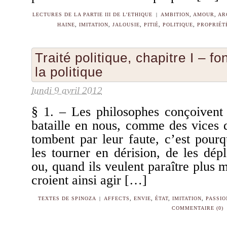
LECTURES DE LA PARTIE III DE L'ETHIQUE
|
AMBITION
,
AMOUR
,
AR
HAINE
,
IMITATION
,
JALOUSIE
,
PITIÉ
,
POLITIQUE
,
PROPRIÉT
Traité politique, chapitre I – f
la politique
lundi 9 avril 2012
§ 1. – Les philosophes conçoivent l
bataille en nous, comme des vices 
tombent par leur faute, c’est pour
les tourner en dérision, de les dép
ou, quand ils veulent paraître plus m
croient ainsi agir […]
TEXTES DE SPINOZA
|
AFFECTS
,
ENVIE
,
ÉTAT
,
IMITATION
,
PASSIO
COMMENTAIRE (0)