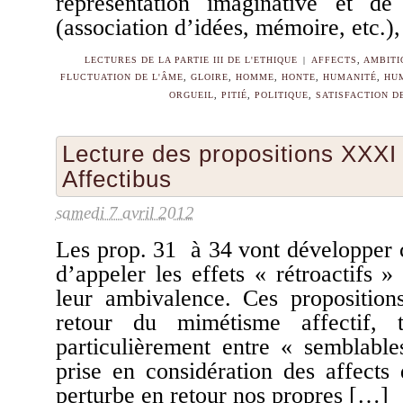
représentation imaginative et d
(association d’idées, mémoire, etc.
LECTURES DE LA PARTIE III DE L'ETHIQUE
|
AFFECTS
,
AMBITI
FLUCTUATION DE L'ÂME
,
GLOIRE
,
HOMME
,
HONTE
,
HUMANITÉ
,
HUM
ORGUEIL
,
PITIÉ
,
POLITIQUE
,
SATISFACTION D
Lecture des propositions XXXI
Affectibus
samedi 7 avril 2012
Les prop. 31 à 34 vont développer
d’appeler les effets « rétroactifs 
leur ambivalence. Ces propositions
retour du mimétisme affectif, t
particulièrement entre « semblable
prise en considération des affects
perturbe en retour nos propres […]