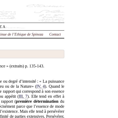
OZA
tinue de l’Ethique de Spinoza
Contact
nce » (extraits) p. 135-143.
ve ou degré d’intensité : « La puissance
ieu ou de la Nature» (
IV, 4
). Quand le
 le rapport qui correspond à son essence
u appétit (
III, 7
). Elle tend en effet à
 rapport (
première détermination
du
récisément parce que l’essence de mode
l’existence. Mais elle tend à persévérer
inité de parties extensives. Persévérer,