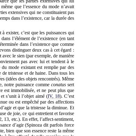
arce que les parties extensives qui lui
de même que l’essence du mode n’avait
ties extensives qui ne constituaient pas
temps dans l’existence, car la durée des
 à exister, c’est que les puissances qui
 dans l’élément de l’existence (en tant
 déterminée dans l’existence que comme
evons distinguer deux cas à cet égard :
t avec le sien (par exemple, de manière
onviennent pas avec lui et tendent à le
té du mode existant est remplie par des
e de tristesse et de haine. Dans tous les
nées (idées des objets rencontrés). Même
esse, notre puissance comme
conatus
sert
nce est immobilisée, et ne peut plus que
et s’unit à l’objet aimé (
IV, 18
). C’est
inue ou est empêché par des affections
’agir et que la tristesse la diminue. Et
se de joie, ce qui entretient et favorise
2, 13, etc.). En effet, l’affect-sentiment,
sance d’agir (Spinoza dit parfois force
ste, bien que son essence reste la même