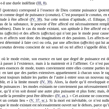
-il une durée indéfinie (
III, 8
).
é (
potestas
) correspond à l’essence de Dieu comme puissance (
potent
ant comme degré de puissance (
conatus
). C’est pourquoi le
conatus
, en
ude à être affecté (
IV, 38
). Sur cette notion d’aptitude, cf. Ethique,
I
cas de la substance, le pouvoir d’être affecté est nécessairement rempli
mêmes). Dans le cas du mode existant, son aptitude à être affecté est 
ns (
affectio
) et des affects (
affectus
) qui n’ont pas le mode pour cause 
ns et affects sont donc des imaginations et des passions. Les affects-se
st déterminé à faire ceci ou cela, par une affection (
affectio
) qui lui 
conatus
devenu conscient de soi sous tel ou tel affect s’appelle désir, 
t où le mode existe, son essence en tant que degré de puissance es
 passer à l’existence, mais à la maintenir et à l’affirmer. Ce n’est pas
res essences de mode, toutes conviennent entre elles comme parties int
 en tant que des parties extensives appartiennent à chacun sous le r
eut toujours induire les parties de l’autre à entrer sous un nouveau ra
lir, et à la limite mourir (
lV, 39
). Alors, la durée qu’il enveloppait 
 de puissances : les modes existants ne conviennent pas nécessairement l
e, qu’il n’en soit donné une autre plus puissante et plus forte; mais,
uelle la première peut être détruite» (
IV, ax.
). « Cet axiome ne concerne
t un certain lieu » (
V, 37, sc.
). Si la mort est inévitable, ce n’est nul
 que le mode existant est nécessairement ouvert sur le dehors, parce qu