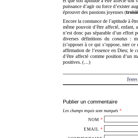
et que son aptitude à être affecté soit 
puissance d’agir ou force d’exister au
éprouver des passions joyeuses (
trois
Encore la constance de l’aptitude à être
même pouvoir d’être affecté, enfant, ad
n’est donc pas séparable d’un effort 
diverses définitions du
conatus
: méc
(s’opposer à ce qui s’oppose, nier ce
affirmation de l’essence en Dieu; le
c
d’être affecté comme position d’un max
positives. (…)
Textes
Publier un commentaire
Les champs requis sont marqués
*
NOM
*
EMAIL
*