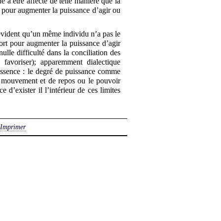
de à être affecté de telle manière que la
 pour augmenter la puissance d’agir ou
st évident qu’un même individu n’a pas le
fort pour augmenter la puissance d’agir
nulle difficulté dans la conciliation des
 favoriser); apparemment dialectique
’essence : le degré de puissance comme
e mouvement et de repos ou le pouvoir
d’exister il l’intérieur de ces limites
Imprimer