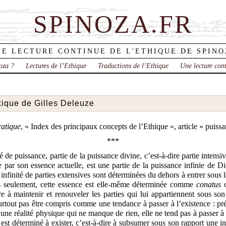
SPINOZA.FR
E LECTURE CONTINUE DE L'ETHIQUE DE SPIN
oza ?
Lectures de l’Ethique
Traductions de l’Ethique
Une lecture con
exique de Gilles Deleuze
ratique
, « Index des principaux concepts de l’Ethique », article « puissa
***
de puissance, partie de la puissance divine, c’est-à-dire partie intensi
 par son essence actuelle, est une partie de la puissance infinie de D
infinité de parties extensives sont déterminées du dehors à entrer sous
rs seulement, cette essence est elle-même déterminée comme
conatus
o
ire à maintenir et renouveler les parties qui lui appartiennent sous son
urtout pas être compris comme une tendance à passer à l’existence : p
t une réalité physique qui ne manque de rien, elle ne tend pas à passer à 
est déterminé à exister, c’est-à-dire à subsumer sous son rapport une inf