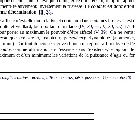
supposée constante. C’est que la joie, et ce qui s’ensuit, remplit l’aptitu
gmente relativement; inversement la tristesse. Le
conatus
est donc effort
ième détermination
,
III, 28
).
 affecté n’est-elle que relative et contenue dans certaines limites. Il e
ulte et vieillard, bien portant et malade (
IV, 39, sc.; V, 39, sc.
). L’ef
pour porter au maximum le pouvoir d’être affecté (
V, 39
). On ne verra 
anique (conserver, maintenir, persévérer); dynamique (augmenter,
 qui nie). Car tout dépend et dérive d’une conception affirmative de l
onatus
comme affirmation de l’essence dans l’existence; le rapport d
imum et d’un minimum; les variations de la puissance d’agir ou force 
 complémentaires
|
actions
,
affects
,
conatus
,
désir
,
passions
|
Commentaire (0)
|