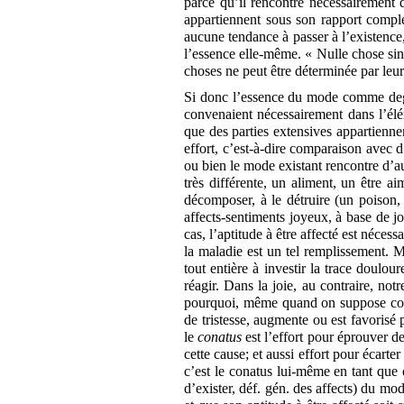
parce qu’il rencontre nécessairement d
appartiennent sous son rapport compl
aucune tendance à passer à l’existence,
l’essence elle-même. « Nulle chose sing
choses ne peut être déterminée par leu
Si donc l’essence du mode comme degr
convenaient nécessairement dans l’élém
que des parties extensives appartienn
effort, c’est-à-dire comparaison avec 
ou bien le mode existant rencontre d’a
très différente, un aliment, un être a
décomposer, à le détruire (un poison, 
affects-sentiments joyeux, à base de joi
cas, l’aptitude à être affecté est néce
la maladie est un tel remplissement. M
tout entière à investir la trace doulou
réagir. Dans la joie, au contraire, not
pourquoi, même quand on suppose const
de tristesse, augmente ou est favorisé 
le
conatus
est l’effort pour éprouver de
cette cause; et aussi effort pour écarter 
c’est le conatus lui-même en tant que 
d’exister, déf. gén. des affects) du m