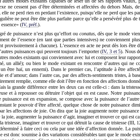
’autres modes existants capables de léser un de ses rapports vitaux, p
exe ne cessent pas d’être déterminées et affectées du dehors Mais, 
 elle ne perd rien en perdant l’existence, puisqu’elle ne perd que les par
ulière ne peut être dite plus parfaite parce qu’elle a persévéré plus de 
r essence» (
IV, préf.
).
é de puissance n’est plus qu’effort ou
conatus
, dès que le mode vient
ent de l’essence (en tant que parties intensives) ne conviennent plus
ent provisoirement à chacune). L’essence en acte ne peut dès lors être
d’autres puissances qui peuvent toujours l’emporter (
IV, 3 et 5
). Nous d
utres modes existants qui conviennent avec lui et composent leur rappor
imé, un allié); ou bien le mode existant en rencontre d’autres qui ne c
un être haï, un ennemi). Dans le premier cas, l’aptitude à être affec
e et d’amour; dans l’autre cas, par des affects-sentiments tristes, à bas
ssairement remplie, comme elle doit l’être en fonction des affections don
ais la grande différence entre les deux cas est celle-ci : dans la trist
reuse et à repousser ou détruire l’objet qui en est cause. Notre puissa
re puissance est en expansion, se compose avec la puissance de l’autre 
ant le pouvoir d’être affecté, quelque chose de notre puissance dim
par les affections de joie. On dira que la joie augmente notre puissance d
 la joie, augmenter la puissance d’agir, imaginer et trouver ce qui est cau
la tristesse, imaginer et trouver ce qui détruit la cause de tristesse (III, 1
déterminé à faire ceci ou cela par une idée d’affection donnée. La puis
ode est donc soumise à des variations considérables tant que le mode exi