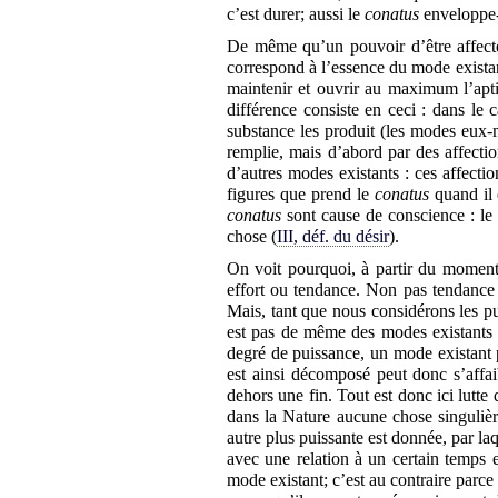
c’est durer; aussi le
conatus
enveloppe-t
De même qu’un pouvoir d’être affect
correspond à l’essence du mode exist
maintenir et ouvrir au maximum l’aptit
différence consiste en ceci : dans le 
substance les produit (les modes eux-
remplie, mais d’abord par des affectio
d’autres modes existants : ces affectio
figures que prend le
conatus
quand il e
conatus
sont cause de conscience : le
chose (
III, déf. du désir
).
On voit pourquoi, à partir du momen
effort ou tendance. Non pas tendance à
Mais, tant que nous considérons les pu
est pas de même des modes existants :
degré de puissance, un mode existant p
est ainsi décomposé peut donc s’affaib
dehors une fin. Tout est donc ici lutte
dans la Nature aucune chose singulièr
autre plus puissante est donnée, par laq
avec une relation à un certain temps e
mode existant; c’est au contraire parce