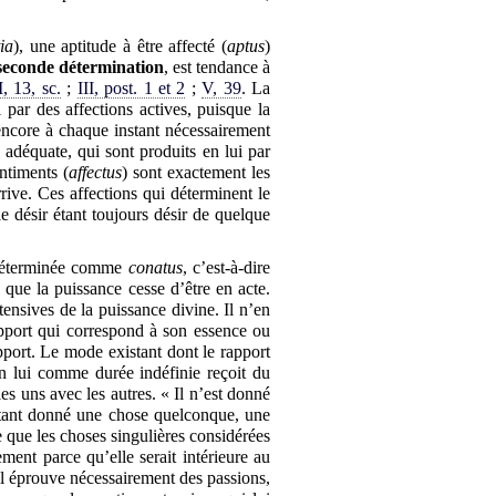
ia
), une aptitude à être affecté (
aptus
)
seconde détermination
, est tendance à
I, 13, sc.
;
III, post. 1 et 2
;
V, 39
. La
 par des affections actives, puisque la
encore à chaque instant nécessairement
adéquate, qui sont produits en lui par
ntiments (
affectus
) sont exactement les
arrive. Ces affections qui déterminent le
le désir étant toujours désir de quelque
t déterminée comme
conatus
, c’est-à-dire
 que la puissance cesse d’être en acte.
ensives de la puissance divine. Il n’en
apport qui correspond à son essence ou
pport. Le mode existant dont le rapport
en lui comme durée indéfinie reçoit du
es uns avec les autres. « Il n’est donné
 étant donné une chose quelconque, une
 que les choses singulières considérées
lement parce qu’elle serait intérieure au
’il éprouve nécessairement des passions,